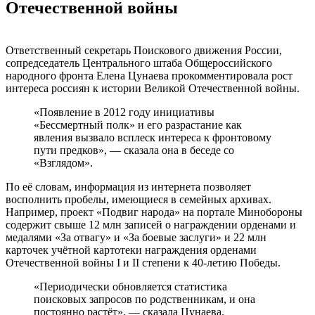
Отечественной войны
Ответственный секретарь Поискового движения России,
сопредседатель Центрального штаба Общероссийского
народного фронта Елена Цунаева прокомментировала рост
интереса россиян к истории Великой Отечественной войны.
«Появление в 2012 году инициативы
«Бессмертный полк» и его разрастание как
явления вызвало всплеск интереса к фронтовому
пути предков», — сказала она в беседе со
«Взглядом».
По её словам, информация из интернета позволяет
восполнить пробелы, имеющиеся в семейных архивах.
Например, проект «Подвиг народа» на портале Минобороны
содержит свыше 12 млн записей о награждении орденами и
медалями «За отвагу» и «За боевые заслуги» и 22 млн
карточек учётной картотеки награждения орденами
Отечественной войны I и II степени к 40-летию Победы.
«Периодически обновляется статистика
поисковых запросов по родственникам, и она
постоянно растёт», — сказала Цунаева.