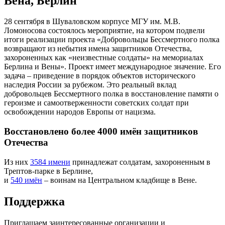
Вена, Берлин
28 сентября в Шуваловском корпусе МГУ им. М.В.
Ломоносова состоялось мероприятие, на котором подвели
итоги реализации проекта «Добровольцы Бессмертного полка
возвращают из небытия имена защитников Отечества,
захороненных как «неизвестные солдаты» на мемориалах
Берлина и Вены». Проект имеет международное значение. Его
задача – приведение в порядок объектов исторического
наследия России за рубежом. Это реальный вклад
добровольцев Бессмертного полка в восстановление памяти о
героизме и самоотверженности советских солдат при
освобождении народов Европы от нацизма.
Восстановлено более
4000
имён защитников
Отечества
Из них
3584 имени
принадлежат солдатам, захороненным в
Трептов-парке в Берлине,
и
540 имён
– воинам на Центральном кладбище в Вене.
Поддержка
Приглашаем заинтересованные организации и