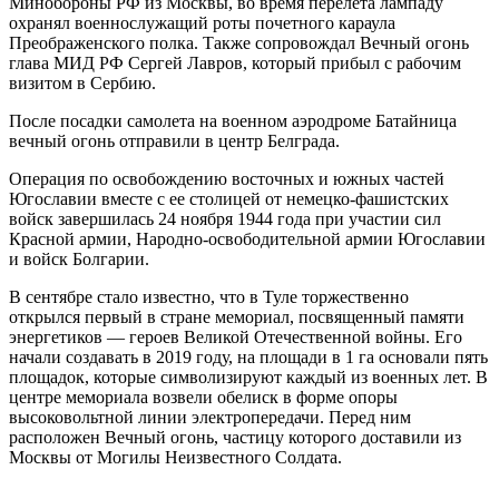
Минобороны РФ из Москвы, во время перелета лампаду
охранял военнослужащий роты почетного караула
Преображенского полка. Также сопровождал Вечный огонь
глава МИД РФ Сергей Лавров, который прибыл с рабочим
визитом в Сербию.
После посадки самолета на военном аэродроме Батайница
вечный огонь отправили в центр Белграда.
Операция по освобождению восточных и южных частей
Югославии вместе с ее столицей от немецко-фашистских
войск завершилась 24 ноября 1944 года при участии сил
Красной армии, Народно-освободительной армии Югославии
и войск Болгарии.
В сентябре стало известно, что в Туле торжественно
открылся первый в стране мемориал, посвященный памяти
энергетиков — героев Великой Отечественной войны. Его
начали создавать в 2019 году, на площади в 1 га основали пять
площадок, которые символизируют каждый из военных лет. В
центре мемориала возвели обелиск в форме опоры
высоковольтной линии электропередачи. Перед ним
расположен Вечный огонь, частицу которого доставили из
Москвы от Могилы Неизвестного Солдата.