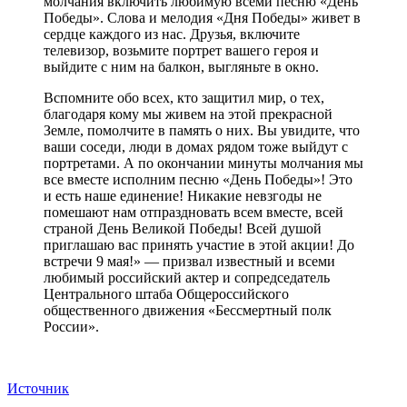
молчания включить любимую всеми песню «День
Победы». Слова и мелодия «Дня Победы» живет в
сердце каждого из нас. Друзья, включите
телевизор, возьмите портрет вашего героя и
выйдите с ним на балкон, выгляньте в окно.
Вспомните обо всех, кто защитил мир, о тех,
благодаря кому мы живем на этой прекрасной
Земле, помолчите в память о них. Вы увидите, что
ваши соседи, люди в домах рядом тоже выйдут с
портретами. А по окончании минуты молчания мы
все вместе исполним песню «День Победы»! Это
и есть наше единение! Никакие невзгоды не
помешают нам отпраздновать всем вместе, всей
страной День Великой Победы! Всей душой
приглашаю вас принять участие в этой акции! До
встречи 9 мая!» — призвал известный и всеми
любимый российский актер и сопредседатель
Центрального штаба Общероссийского
общественного движения «Бессмертный полк
России».
Источник