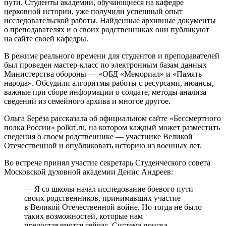
пути. Студенты академии, обучающиеся на кафедре
церковной истории, уже получили успешный опыт
исследовательской работы. Найденные архивные документы
о преподавателях и о своих родственниках они публикуют
на сайте своей кафедры.
В режиме реального времени для студентов и преподавателей
был проведен мастер-класс по электронным базам данных
Министерства обороны — «ОБД «Мемориал» и «Память
народа». Обсудили алгоритмы работы с ресурсами, нюансы,
важные при сборе информации о солдате, методы анализа
сведений из семейного архива и многое другое.
Ольга Берёза рассказала об официальном сайте «Бессмертного
полка России» polkrf.ru, на котором каждый может разместить
сведения о своем родственнике — участнике Великой
Отечественной и опубликовать историю из военных лет.
Во встрече принял участие секретарь Студенческого совета
Московской духовной академии Денис Андреев:
— Я со школы начал исследование боевого пути
своих родственников, принимавших участие
в Великой Отечественной войне. Но тогда не было
таких возможностей, которые нам
предоставляются сейчас. Система поиска,