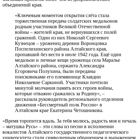
объединений края.
«Ключевым моментом открытия слёта стала
торжественная передача солдатских медальонов
родным участников Великой Отечественной
войны – жителей края, не вернувшихся с полей
сражений. Один из них Николай Сергеевич
Кузнецов – уроженец деревни Воронцовка
Поспелихинского района Алтайского края,
пропавший без вести в июле 1942 года. Ещё один
медальон и личные вещи уроженца села Маралье
Алтайского района, сержанта Александра
Егоровича Полухина, были переданы
поисковиками его племяннице Клавдии
Николаевне Саркиной. Участники почтили
минутой молчания память всех героев войны,
которые отважно сражались за Родину», –
рассказала руководитель регионального отделения
движения «Бессмертный полк России» в
Алтайском крае Екатерина Четошникова.
«Время торопится вдаль. За тебя молюсь, радость моя и печаль
– матушка Русь» – эти слова из песни в исполнении
вокалистов Алтайского государственного педагогического
университета стали символичным обращением и выражением