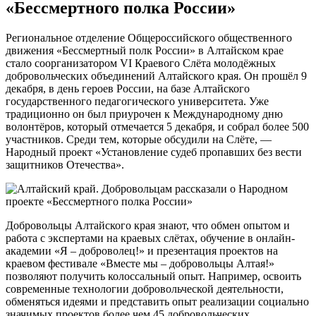
«Бессмертного полка России»
Региональное отделение Общероссийского общественного
движения «Бессмертный полк России» в Алтайском крае
стало соорганизатором VI Краевого Слёта молодёжных
добровольческих объединений Алтайского края. Он прошёл 9
декабря, в день героев России, на базе Алтайского
государственного педагогического университета. Уже
традиционно он был приурочен к Международному дню
волонтёров, который отмечается 5 декабря, и собрал более 500
участников. Среди тем, которые обсудили на Слёте, —
Народный проект «Установление судеб пропавших без вести
защитников Отечества».
Добровольцы Алтайского края знают, что обмен опытом и
работа с экспертами на краевых слётах, обучение в онлайн-
академии «Я – доброволец!» и презентация проектов на
краевом фестивале «Вместе мы – добровольцы Алтая!»
позволяют получить колоссальный опыт. Например, освоить
современные технологии добровольческой деятельности,
обменяться идеями и представить опыт реализации социально
значимых проектов более чем 45 добровольческих