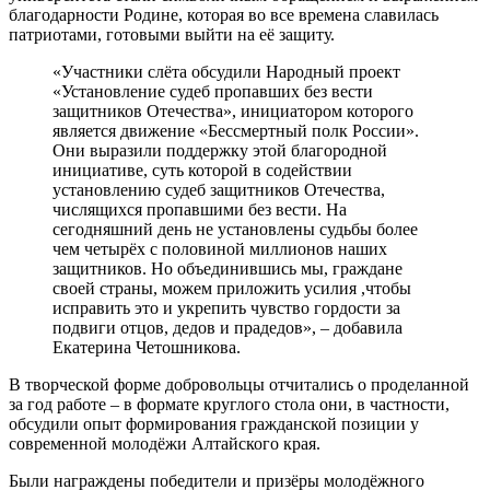
благодарности Родине, которая во все времена славилась
патриотами, готовыми выйти на её защиту.
«Участники слёта обсудили Народный проект
«Установление судеб пропавших без вести
защитников Отечества», инициатором которого
является движение «Бессмертный полк России».
Они выразили поддержку этой благородной
инициативе, суть которой в содействии
установлению судеб защитников Отечества,
числящихся пропавшими без вести. На
сегодняшний день не установлены судьбы более
чем четырёх с половиной миллионов наших
защитников. Но объединившись мы, граждане
своей страны, можем приложить усилия ,чтобы
исправить это и укрепить чувство гордости за
подвиги отцов, дедов и прадедов», – добавила
Екатерина Четошникова.
В творческой форме добровольцы отчитались о проделанной
за год работе – в формате круглого стола они, в частности,
обсудили опыт формирования гражданской позиции у
современной молодёжи Алтайского края.
Были награждены победители и призёры молодёжного