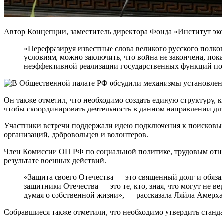
Автор Концепции, заместитель директора Фонда «Институт эк
«Перефразируя известные слова великого русского полк
условиям, можно заключить, что война не закончена, пок
неэффективной реализации государственных функций по 
Он также отметил, что необходимо создать единую структуру,
чтобы скоординировать деятельность в данном направлении для
Участники встречи поддержали идею подключения к поисковы
организаций, добровольцев и волонтеров.
Член Комиссии ОП РФ по социальной политике, трудовым отно
результате военных действий.
«Защита своего Отечества — это священный долг и обяза
защитники Отечества — это те, кто, зная, что могут не в
думая о собственной жизни», — рассказала Ляйла Амерха
Собравшиеся также отметили, что необходимо утвердить станд