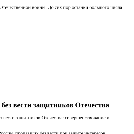
 Отечественной войны. До сих пор останки большо́го числа
 без вести защитников Отечества
 вести защитников Отечества: совершенствование и
оссии, пропавших без вести при защите интересов