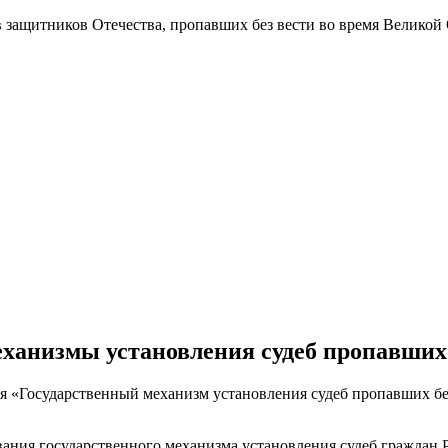
в защитников Отечества
, пропавших без вести во время Великой
ханизмы установления судеб пропавших
 «Государственный механизм установления судеб пропавших без
ния государственного механизма установления судеб граждан Р