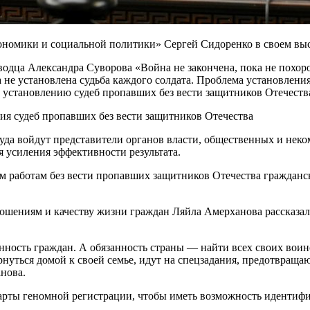
ономики и социальной политики» Сергей Сидоренко в своем вы
оводца Александра Суворова «Война не закончена, пока не похо
а не установлена судьба каждого солдата. Проблема установлени
установлению судеб пропавших без вести защитников Отечества
 куда войдут представители органов власти, общественных и н
 усиления эффективности результата.
м работам без вести пропавших защитников Отечества граждан
шениям и качеству жизни граждан Ляйла Амерханова рассказала
нность граждан. А обязанность страны — найти всех своих воино
ернуться домой к своей семье, идут на спецзадания, предотвраща
нова.
арты геномной регистрации, чтобы иметь возможность идентифиц