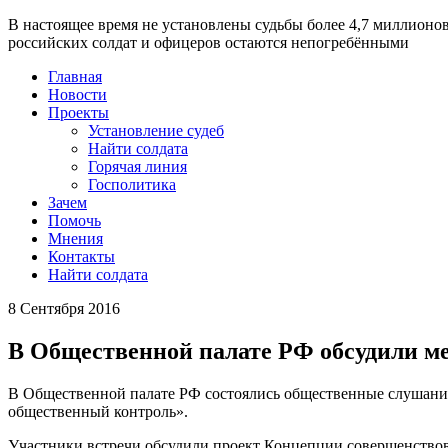
В настоящее время
не установлены судьбы более 4,7 миллионо
российских солдат и офицеров остаются непогребёнными
Главная
Новости
Проекты
Установление судеб
Найти солдата
Горячая линия
Госполитика
Зачем
Помочь
Мнения
Контакты
Найти солдата
8 Сентября 2016
В Общественной палате РФ обсудили ме
В Общественной палате РФ состоялись общественные слушания
общественный контроль».
Участники встречи обсудили проект Концепции совершенствова