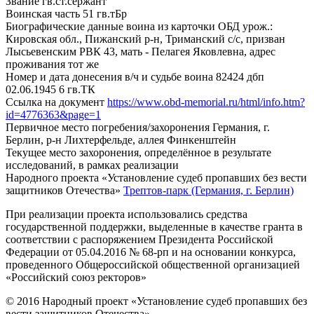
Звание
гв.ст.сержант
Воинская часть
51 гв.тБр
Биографические данные воина из карточки ОБД
урож.:
Кировская обл., Пижанский р-н, Триманский с/с, призван
Лысьевенским РВК 43, мать - Пелагея Яковлевна, адрес
проживания тот же
Номер и дата донесения в/ч и судьбе воина
82424 дбп
02.06.1945 6 гв.ТК
Ссылка на документ
https://www.obd-memorial.ru/html/info.htm?
id=4776363&page=1
Первичное место погребения/захоронения
Германия, г.
Берлин, р-н Лихтерфельде, аллея Финкенштейн
Текущее место захоронения, определённое в результате
исследований, в рамках реализации
Народного проекта «Установление судеб пропавших без вести
защитников Отечества»
Трептов-парк (Германия, г. Берлин)
При реализации проекта использовались средства
государственной поддержки, выделенные в качестве гранта в
соответствии с распоряжением Президента Российской
Федерации от 05.04.2016 № 68-рп и на основании конкурса,
проведенного Общероссийской общественной организацией
«Российский союз ректоров»
© 2016 Народный проект «Установление судеб пропавших без
вести защитников Отечества»