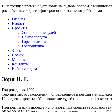
В настоящее время
не установлены судьбы более 4,7 миллионо
российских солдат и офицеров остаются непогребёнными
Главная
Новости
Проекты
Установление судеб
Найти солдата
Горячая линия
Госполитика
Зачем
Помочь
Мнения
Контакты
Найти солдата
Зоря И. Г.
Год рождения
1902
Текущее место захоронения, определённое в результате исследо
Народного проекта «Установление судеб пропавших без вести 
При реализации проекта использовались средства государстве
05.04.2016 № 68-рп и на основании конкурса, проведенного 