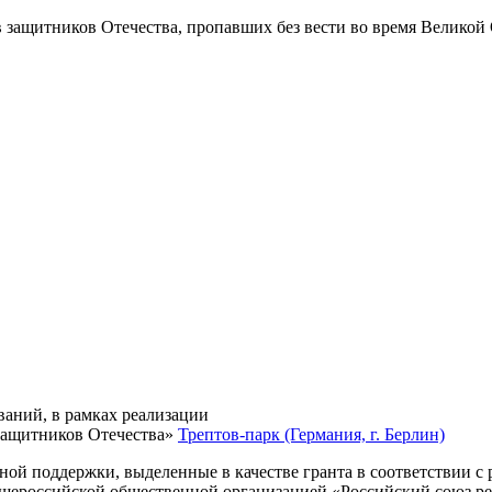
в защитников Отечества
, пропавших без вести во время Великой
ваний, в рамках реализации
защитников Отечества»
Трептов-парк (Германия, г. Берлин)
нной поддержки, выделенные в качестве гранта в соответствии 
Общероссийской общественной организацией «Российский союз р