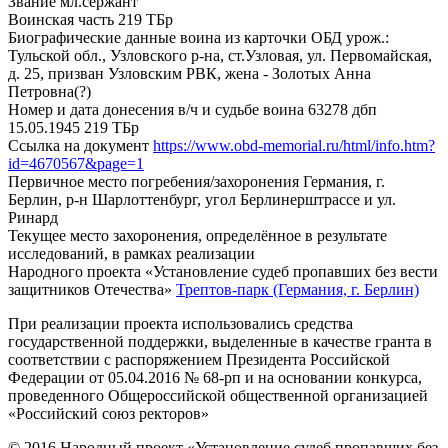
Звание
мл.сержант
Воинская часть
219 ТБр
Биографические данные воина из карточки ОБД
урож.:
Тульской обл., Узловского р-на, ст.Узловая, ул. Первомайская,
д. 25, призван Узловским РВК, жена - Золотых Анна
Петровна(?)
Номер и дата донесения в/ч и судьбе воина
63278 дбп
15.05.1945 219 ТБр
Ссылка на документ
https://www.obd-memorial.ru/html/info.htm?
id=4670567&page=1
Первичное место погребения/захоронения
Германия, г.
Берлин, р-н Шарлоттенбург, угол Берлинерштрассе и ул.
Ринард
Текущее место захоронения, определённое в результате
исследований, в рамках реализации
Народного проекта «Установление судеб пропавших без вести
защитников Отечества»
Трептов-парк (Германия, г. Берлин)
При реализации проекта использовались средства
государственной поддержки, выделенные в качестве гранта в
соответствии с распоряжением Президента Российской
Федерации от 05.04.2016 № 68-рп и на основании конкурса,
проведенного Общероссийской общественной организацией
«Российский союз ректоров»
© 2016 Народный проект «Установление судеб пропавших без