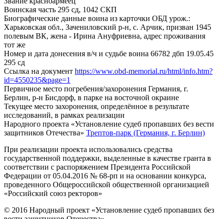
Звание
красноармеец
Воинская часть
295 сд, 1042 СКП
Биографические данные воина из карточки ОБД
урож.:
Харьковская обл., Зачениловский р-н, с. Арчик, призван 1945
полевым ВК, жена - Ирина Ануфриевна, адрес проживания
тот же
Номер и дата донесения в/ч и судьбе воина
66782 дбп 19.05.45
295 сд
Ссылка на документ
https://www.obd-memorial.ru/html/info.htm?
id=4550235&page=1
Первичное место погребения/захоронения
Германия, г.
Берлин, р-н Бисдорф, в парке на восточной окраине
Текущее место захоронения, определённое в результате
исследований, в рамках реализации
Народного проекта «Установление судеб пропавших без вести
защитников Отечества»
Трептов-парк (Германия, г. Берлин)
При реализации проекта использовались средства
государственной поддержки, выделенные в качестве гранта в
соответствии с распоряжением Президента Российской
Федерации от 05.04.2016 № 68-рп и на основании конкурса,
проведенного Общероссийской общественной организацией
«Российский союз ректоров»
© 2016 Народный проект «Установление судеб пропавших без
вести защитников Отечества»