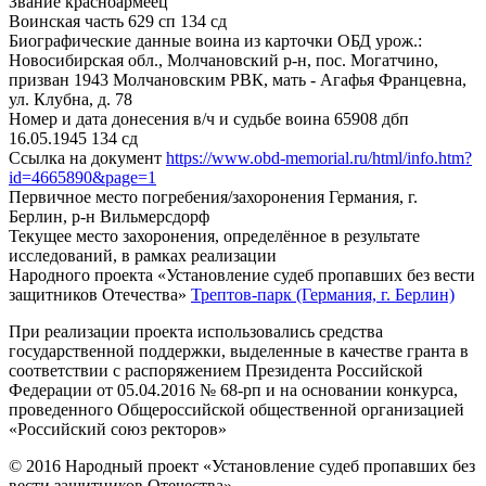
Звание
красноармеец
Воинская часть
629 сп 134 сд
Биографические данные воина из карточки ОБД
урож.:
Новосибирская обл., Молчановский р-н, пос. Могатчино,
призван 1943 Молчановским РВК, мать - Агафья Францевна,
ул. Клубна, д. 78
Номер и дата донесения в/ч и судьбе воина
65908 дбп
16.05.1945 134 сд
Ссылка на документ
https://www.obd-memorial.ru/html/info.htm?
id=4665890&page=1
Первичное место погребения/захоронения
Германия, г.
Берлин, р-н Вильмерсдорф
Текущее место захоронения, определённое в результате
исследований, в рамках реализации
Народного проекта «Установление судеб пропавших без вести
защитников Отечества»
Трептов-парк (Германия, г. Берлин)
При реализации проекта использовались средства
государственной поддержки, выделенные в качестве гранта в
соответствии с распоряжением Президента Российской
Федерации от 05.04.2016 № 68-рп и на основании конкурса,
проведенного Общероссийской общественной организацией
«Российский союз ректоров»
© 2016 Народный проект «Установление судеб пропавших без
вести защитников Отечества»