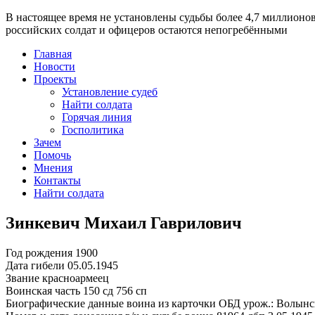
В настоящее время
не установлены судьбы более 4,7 миллионо
российских солдат и офицеров остаются непогребёнными
Главная
Новости
Проекты
Установление судеб
Найти солдата
Горячая линия
Госполитика
Зачем
Помочь
Мнения
Контакты
Найти солдата
Зинкевич Михаил Гаврилович
Год рождения
1900
Дата гибели
05.05.1945
Звание
красноармеец
Воинская часть
150 сд 756 сп
Биографические данные воина из карточки ОБД
урож.: Волынс