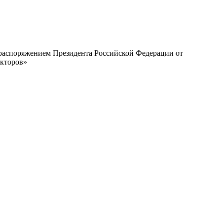
с распоряжением Президента Российской Федерации от
екторов»