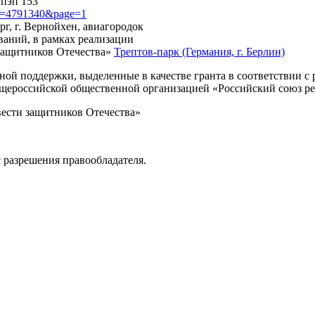
 пэп 153
?id=4791340&page=1
рг, г. Вернойхен, авиагородок
ваний, в рамках реализации
защитников Отечества»
Трептов-парк (Германия, г. Берлин)
нной поддержки, выделенные в качестве гранта в соответствии 
Общероссийской общественной организацией «Российский союз р
вести защитников Отечества»
 разрешения правообладателя.