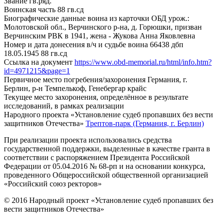
Звание
гв.ряд.
Воинская часть
88 гв.сд
Биографические данные воина из карточки ОБД
урож.:
Молотовской обл., Верчинского р-на, д. Горюшки, призван
Верчинским РВК в 1941, жена - Жукова Анна Яковлевна
Номер и дата донесения в/ч и судьбе воина
66438 дбп
18.05.1945 88 гв.сд
Ссылка на документ
https://www.obd-memorial.ru/html/info.htm?
id=4971215&page=1
Первичное место погребения/захоронения
Германия, г.
Берлин, р-н Темпелькоф, Генебергар крайс
Текущее место захоронения, определённое в результате
исследований, в рамках реализации
Народного проекта «Установление судеб пропавших без вести
защитников Отечества»
Трептов-парк (Германия, г. Берлин)
При реализации проекта использовались средства
государственной поддержки, выделенные в качестве гранта в
соответствии с распоряжением Президента Российской
Федерации от 05.04.2016 № 68-рп и на основании конкурса,
проведенного Общероссийской общественной организацией
«Российский союз ректоров»
© 2016 Народный проект «Установление судеб пропавших без
вести защитников Отечества»