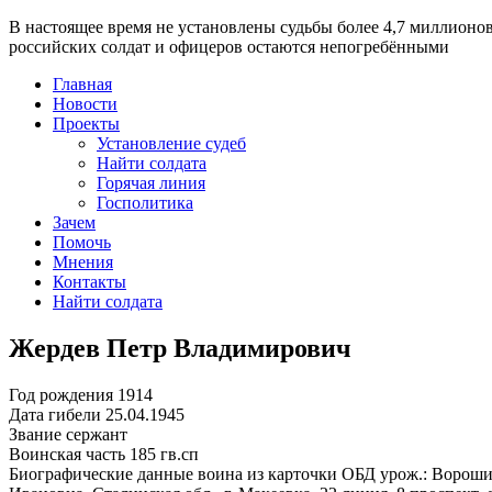
В настоящее время
не установлены судьбы более 4,7 миллионо
российских солдат и офицеров остаются непогребёнными
Главная
Новости
Проекты
Установление судеб
Найти солдата
Горячая линия
Госполитика
Зачем
Помочь
Мнения
Контакты
Найти солдата
Жердев Петр Владимирович
Год рождения
1914
Дата гибели
25.04.1945
Звание
сержант
Воинская часть
185 гв.сп
Биографические данные воина из карточки ОБД
урож.: Вороши