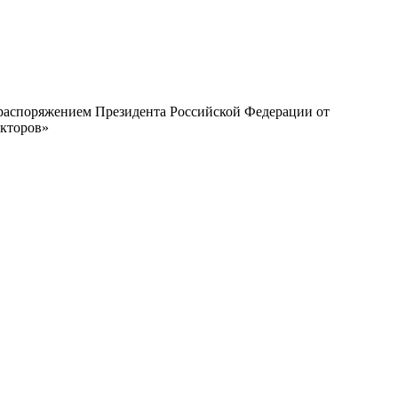
с распоряжением Президента Российской Федерации от
екторов»