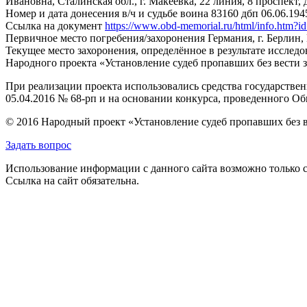
Ивановна, Сталинская обл., г. Макеевка, 22 линия, 8 проспект, д
Номер и дата донесения в/ч и судьбе воина
83160 дбп 06.06.1945
Ссылка на документ
https://www.obd-memorial.ru/html/info.htm
Первичное место погребения/захоронения
Германия, г. Берлин,
Текущее место захоронения, определённое в результате исследо
Народного проекта «Установление судеб пропавших без вести 
При реализации проекта использовались средства государстве
05.04.2016 № 68-рп и на основании конкурса, проведенного 
© 2016 Народный проект «Установление судеб пропавших без 
Задать вопрос
Использование информации с данного сайта возможно только с
Ссылка на сайт обязательна.