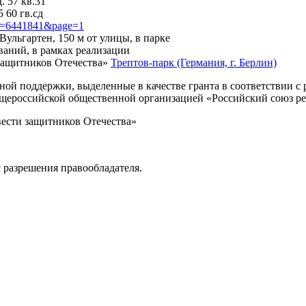
. 57 кв.31
 60 гв.сд
?id=6441841&page=1
 Вульгартен, 150 м от улицы, в парке
ваний, в рамках реализации
защитников Отечества»
Трептов-парк (Германия, г. Берлин)
нной поддержки, выделенные в качестве гранта в соответствии 
Общероссийской общественной организацией «Российский союз р
вести защитников Отечества»
 разрешения правообладателя.