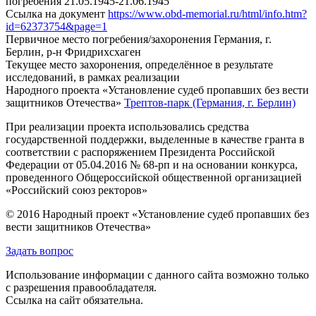
погребения 21.05.1945-21.06.1945
Ссылка на документ
https://www.obd-memorial.ru/html/info.htm?
id=62373754&page=1
Первичное место погребения/захоронения
Германия, г.
Берлин, р-н Фридрихсхаген
Текущее место захоронения, определённое в результате
исследований, в рамках реализации
Народного проекта «Установление судеб пропавших без вести
защитников Отечества»
Трептов-парк (Германия, г. Берлин)
При реализации проекта использовались средства
государственной поддержки, выделенные в качестве гранта в
соответствии с распоряжением Президента Российской
Федерации от 05.04.2016 № 68-рп и на основании конкурса,
проведенного Общероссийской общественной организацией
«Российский союз ректоров»
© 2016 Народный проект «Установление судеб пропавших без
вести защитников Отечества»
Задать вопрос
Использование информации с данного сайта возможно только
с разрешения правообладателя.
Ссылка на сайт обязательна.