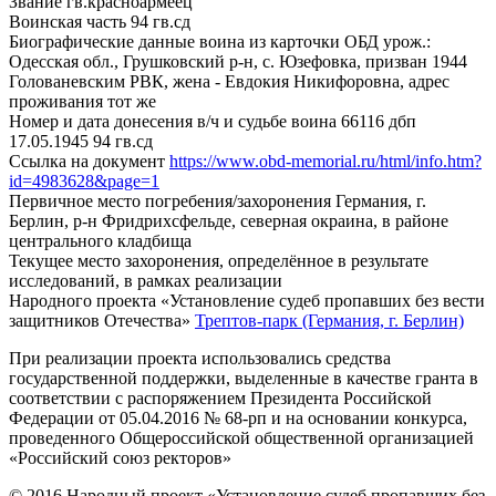
Звание
гв.красноармеец
Воинская часть
94 гв.сд
Биографические данные воина из карточки ОБД
урож.:
Одесская обл., Грушковский р-н, с. Юзефовка, призван 1944
Голованевским РВК, жена - Евдокия Никифоровна, адрес
проживания тот же
Номер и дата донесения в/ч и судьбе воина
66116 дбп
17.05.1945 94 гв.сд
Ссылка на документ
https://www.obd-memorial.ru/html/info.htm?
id=4983628&page=1
Первичное место погребения/захоронения
Германия, г.
Берлин, р-н Фридрихсфельде, северная окраина, в районе
центрального кладбища
Текущее место захоронения, определённое в результате
исследований, в рамках реализации
Народного проекта «Установление судеб пропавших без вести
защитников Отечества»
Трептов-парк (Германия, г. Берлин)
При реализации проекта использовались средства
государственной поддержки, выделенные в качестве гранта в
соответствии с распоряжением Президента Российской
Федерации от 05.04.2016 № 68-рп и на основании конкурса,
проведенного Общероссийской общественной организацией
«Российский союз ректоров»
© 2016 Народный проект «Установление судеб пропавших без