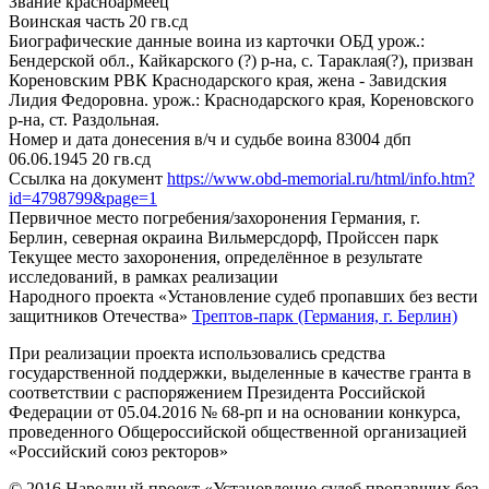
Звание
красноармеец
Воинская часть
20 гв.сд
Биографические данные воина из карточки ОБД
урож.:
Бендерской обл., Кайкарского (?) р-на, с. Тараклая(?), призван
Кореновским РВК Краснодарского края, жена - Завидския
Лидия Федоровна. урож.: Краснодарского края, Кореновского
р-на, ст. Раздольная.
Номер и дата донесения в/ч и судьбе воина
83004 дбп
06.06.1945 20 гв.сд
Ссылка на документ
https://www.obd-memorial.ru/html/info.htm?
id=4798799&page=1
Первичное место погребения/захоронения
Германия, г.
Берлин, северная окраина Вильмерсдорф, Пройссен парк
Текущее место захоронения, определённое в результате
исследований, в рамках реализации
Народного проекта «Установление судеб пропавших без вести
защитников Отечества»
Трептов-парк (Германия, г. Берлин)
При реализации проекта использовались средства
государственной поддержки, выделенные в качестве гранта в
соответствии с распоряжением Президента Российской
Федерации от 05.04.2016 № 68-рп и на основании конкурса,
проведенного Общероссийской общественной организацией
«Российский союз ректоров»
© 2016 Народный проект «Установление судеб пропавших без