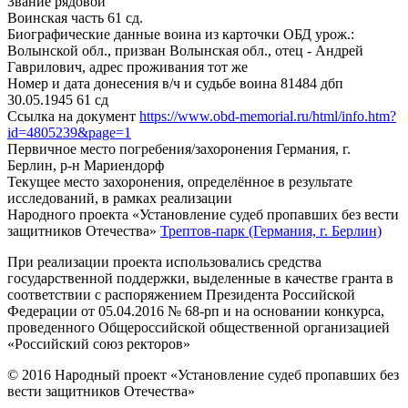
Звание
рядовой
Воинская часть
61 сд.
Биографические данные воина из карточки ОБД
урож.:
Волынской обл., призван Волынская обл., отец - Андрей
Гаврилович, адрес проживания тот же
Номер и дата донесения в/ч и судьбе воина
81484 дбп
30.05.1945 61 сд
Ссылка на документ
https://www.obd-memorial.ru/html/info.htm?
id=4805239&page=1
Первичное место погребения/захоронения
Германия, г.
Берлин, р-н Мариендорф
Текущее место захоронения, определённое в результате
исследований, в рамках реализации
Народного проекта «Установление судеб пропавших без вести
защитников Отечества»
Трептов-парк (Германия, г. Берлин)
При реализации проекта использовались средства
государственной поддержки, выделенные в качестве гранта в
соответствии с распоряжением Президента Российской
Федерации от 05.04.2016 № 68-рп и на основании конкурса,
проведенного Общероссийской общественной организацией
«Российский союз ректоров»
© 2016 Народный проект «Установление судеб пропавших без
вести защитников Отечества»