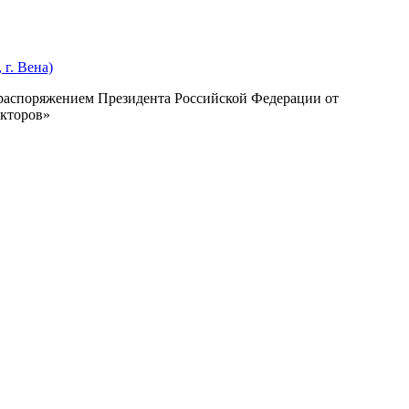
г. Вена)
с распоряжением Президента Российской Федерации от
екторов»