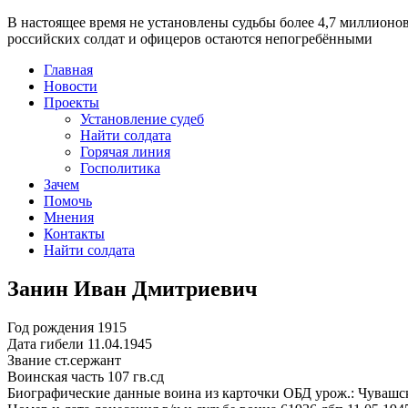
В настоящее время
не установлены судьбы более 4,7 миллионо
российских солдат и офицеров остаются непогребёнными
Главная
Новости
Проекты
Установление судеб
Найти солдата
Горячая линия
Госполитика
Зачем
Помочь
Мнения
Контакты
Найти солдата
Занин Иван Дмитриевич
Год рождения
1915
Дата гибели
11.04.1945
Звание
ст.сержант
Воинская часть
107 гв.сд
Биографические данные воина из карточки ОБД
урож.: Чувашс