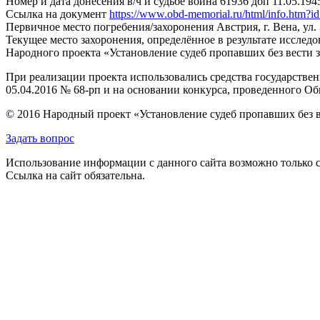
Номер и дата донесения в/ч и судьбе воина
61936 дбп 11.05.1945
Ссылка на документ
https://www.obd-memorial.ru/html/info.htm
Первичное место погребения/захоронения
Австрия, г. Вена, ул
Текущее место захоронения, определённое в результате исследо
Народного проекта «Установление судеб пропавших без вести 
При реализации проекта использовались средства государстве
05.04.2016 № 68-рп и на основании конкурса, проведенного 
© 2016 Народный проект «Установление судеб пропавших без 
Задать вопрос
Использование информации с данного сайта возможно только с
Ссылка на сайт обязательна.