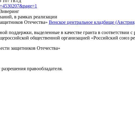
 107 гв.сд
?id=4530207&page=1
. Зиверинг
ваний, в рамках реализации
защитников Отечества»
Венское центральное кладбище (Австрия, 
нной поддержки, выделенные в качестве гранта в соответствии 
Общероссийской общественной организацией «Российский союз р
вести защитников Отечества»
 разрешения правообладателя.