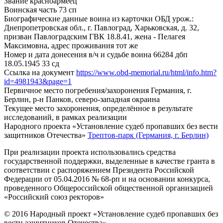
Звание
красноармеец
Воинская часть
73 сп
Биографические данные воина из карточки ОБД
урож.:
Днепропетровская обл., г. Павлоград, Харьковская, д. 32,
призван Павлоградским ГВК 18.8.41, жена - Пелагея
Максимовна, адрес проживания тот же
Номер и дата донесения в/ч и судьбе воина
66284 дбп
18.05.1945 33 сд
Ссылка на документ
https://www.obd-memorial.ru/html/info.htm?
id=4981943&page=1
Первичное место погребения/захоронения
Германия, г.
Берлин, р-н Панков, северо-западная окраина
Текущее место захоронения, определённое в результате
исследований, в рамках реализации
Народного проекта «Установление судеб пропавших без вести
защитников Отечества»
Трептов-парк (Германия, г. Берлин)
При реализации проекта использовались средства
государственной поддержки, выделенные в качестве гранта в
соответствии с распоряжением Президента Российской
Федерации от 05.04.2016 № 68-рп и на основании конкурса,
проведенного Общероссийской общественной организацией
«Российский союз ректоров»
© 2016 Народный проект «Установление судеб пропавших без
вести защитников Отечества»