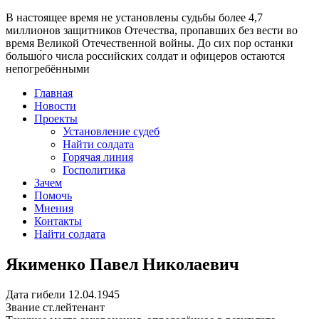
В настоящее время
не установлены судьбы более 4,7
миллионов защитников Отечества
, пропавших без вести во
время Великой Отечественной войны. До сих пор останки
большо́го числа российских солдат и офицеров остаются
непогребёнными
Главная
Новости
Проекты
Установление судеб
Найти солдата
Горячая линия
Госполитика
Зачем
Помочь
Мнения
Контакты
Найти солдата
Якименко Павел Николаевич
Дата гибели
12.04.1945
Звание
ст.лейтенант