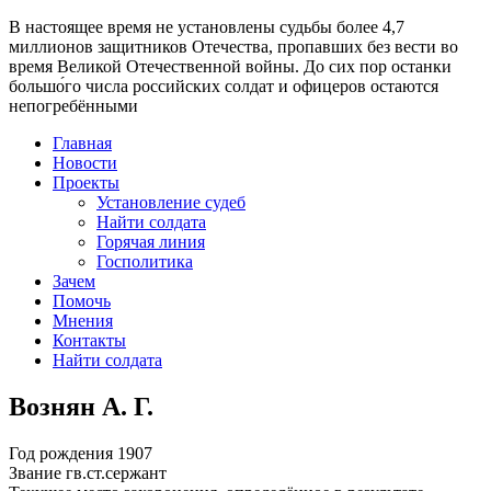
В настоящее время
не установлены судьбы более 4,7
миллионов защитников Отечества
, пропавших без вести во
время Великой Отечественной войны. До сих пор останки
большо́го числа российских солдат и офицеров остаются
непогребёнными
Главная
Новости
Проекты
Установление судеб
Найти солдата
Горячая линия
Госполитика
Зачем
Помочь
Мнения
Контакты
Найти солдата
Вознян А. Г.
Год рождения
1907
Звание
гв.ст.сержант