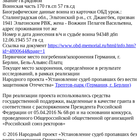
Звание
гв.рядовой
Воинская часть
170 гв.сп 57 гв.сд
Биографические данные воина из карточки ОБД
урож.:
Сталинградская обл., Эльтонский р-н., ст. Джангбек, призван
1941 Эльтонским РВК, жена - Вожжин Пелагея Васильевна,
адрес проживания тот же
Номер и дата донесения в/ч и судьбе воина
94348 дбп
12.06.1945 57 гв сд
Ссылка на документ
https://www.obd-memorial.ru/html/info.htm?
id=4800644&page=1
Первичное место погребения/захоронения
Германия, г.
Берлин, Бель-Альянс-Платц
Текущее место захоронения, определённое в результате
исследований, в рамках реализации
Народного проекта «Установление судеб пропавших без вести
защитников Отечества»
Трептов-парк (Германия, г. Берлин)
При реализации проекта использовались средства
государственной поддержки, выделенные в качестве гранта в
соответствии с распоряжением Президента Российской
Федерации от 05.04.2016 № 68-рп и на основании конкурса,
проведенного Общероссийской общественной организацией
«Российский союз ректоров»
© 2016 Народный проект «Установление судеб пропавших без
вести защитников Отечества»