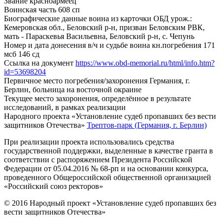
Звание
красноармеец
Воинская часть
608 сп
Биографические данные воина из карточки ОБД
урож.:
Кемеровская обл., Беловский р-н, призван Беловским РВК,
мать - Параскевья Васильевна, Беловский р-н, с. Чепунь
Номер и дата донесения в/ч и судьбе воина
кн.погребения 171
мсб 146 сд
Ссылка на документ
https://www.obd-memorial.ru/html/info.htm?
id=53698204
Первичное место погребения/захоронения
Германия, г.
Берлин, больница на восточной окраине
Текущее место захоронения, определённое в результате
исследований, в рамках реализации
Народного проекта «Установление судеб пропавших без вести
защитников Отечества»
Трептов-парк (Германия, г. Берлин)
При реализации проекта использовались средства
государственной поддержки, выделенные в качестве гранта в
соответствии с распоряжением Президента Российской
Федерации от 05.04.2016 № 68-рп и на основании конкурса,
проведенного Общероссийской общественной организацией
«Российский союз ректоров»
© 2016 Народный проект «Установление судеб пропавших без
вести защитников Отечества»