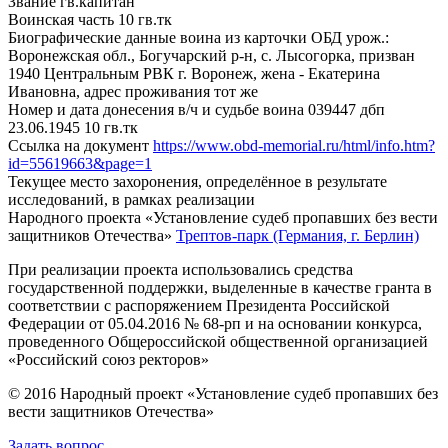
Звание
гв.капитан
Воинская часть
10 гв.тк
Биографические данные воина из карточки ОБД
урож.:
Воронежская обл., Богучарский р-н, с. Лысогорка, призван
1940 Центральным РВК г. Воронеж, жена - Екатерина
Ивановна, адрес проживания тот же
Номер и дата донесения в/ч и судьбе воина
039447 дбп
23.06.1945 10 гв.тк
Ссылка на документ
https://www.obd-memorial.ru/html/info.htm?
id=55619663&page=1
Текущее место захоронения, определённое в результате
исследований, в рамках реализации
Народного проекта «Установление судеб пропавших без вести
защитников Отечества»
Трептов-парк (Германия, г. Берлин)
При реализации проекта использовались средства
государственной поддержки, выделенные в качестве гранта в
соответствии с распоряжением Президента Российской
Федерации от 05.04.2016 № 68-рп и на основании конкурса,
проведенного Общероссийской общественной организацией
«Российский союз ректоров»
© 2016 Народный проект «Установление судеб пропавших без
вести защитников Отечества»
Задать вопрос