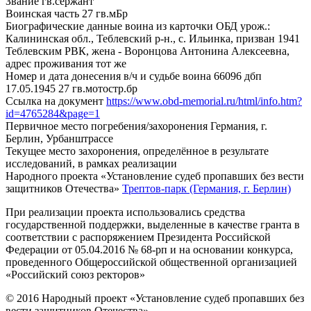
Звание
гв.сержант
Воинская часть
27 гв.мБр
Биографические данные воина из карточки ОБД
урож.:
Калининская обл., Теблевский р-н., с. Ильинка, призван 1941
Теблевским РВК, жена - Воронцова Антонина Алексеевна,
адрес проживания тот же
Номер и дата донесения в/ч и судьбе воина
66096 дбп
17.05.1945 27 гв.мотостр.бр
Ссылка на документ
https://www.obd-memorial.ru/html/info.htm?
id=4765284&page=1
Первичное место погребения/захоронения
Германия, г.
Берлин, Урбанштрассе
Текущее место захоронения, определённое в результате
исследований, в рамках реализации
Народного проекта «Установление судеб пропавших без вести
защитников Отечества»
Трептов-парк (Германия, г. Берлин)
При реализации проекта использовались средства
государственной поддержки, выделенные в качестве гранта в
соответствии с распоряжением Президента Российской
Федерации от 05.04.2016 № 68-рп и на основании конкурса,
проведенного Общероссийской общественной организацией
«Российский союз ректоров»
© 2016 Народный проект «Установление судеб пропавших без
вести защитников Отечества»