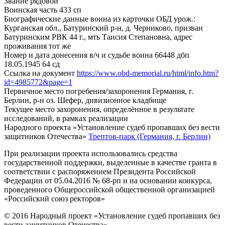
Звание
рядовой
Воинская часть
433 сп
Биографические данные воина из карточки ОБД
урож.:
Курганская обл., Батуринский р-н, д. Черниково, призван
Батуринским РВК 44 г., мть Таисия Степановна, адрес
проживания тот же
Номер и дата донесения в/ч и судьбе воина
66448 дбп
18.05.1945 64 сд
Ссылка на документ
https://www.obd-memorial.ru/html/info.htm?
id=4985772&page=1
Первичное место погребения/захоронения
Германия, г.
Берлин, р-н оз. Шефер, дивизионное кладбище
Текущее место захоронения, определённое в результате
исследований, в рамках реализации
Народного проекта «Установление судеб пропавших без вести
защитников Отечества»
Трептов-парк (Германия, г. Берлин)
При реализации проекта использовались средства
государственной поддержки, выделенные в качестве гранта в
соответствии с распоряжением Президента Российской
Федерации от 05.04.2016 № 68-рп и на основании конкурса,
проведенного Общероссийской общественной организацией
«Российский союз ректоров»
© 2016 Народный проект «Установление судеб пропавших без
вести защитников Отечества»