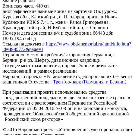
Звание
рядовой
Воинская часть
440 сп
Биографические данные воина из карточки ОБД
урож.:
Курская обл., Карский р-н, с. Плодород, призван Ново-
Кубанским РВК 9.7.41 г., жена - Раиса Григорьевна,
Краснодарский край, Н-Кубанский р-н, с. Сталино
Номер и дата донесения в/ч и судьбе воина
66448 дбп
18.05.1945 64 сд
Ссылка на документ
https://www.obd-memorial.ru/html/info.htm?
id=4985772&page=1
Первичное место погребения/захоронения
Германия, г.
Берлин, р-н оз. Шефер, дивизионное кладбище
Текущее место захоронения, определённое в результате
исследований, в рамках реализации
Народного проекта «Установление судеб пропавших без вести
защитников Отечества»
Трептов-парк (Германия, г. Берлин)
При реализации проекта использовались средства
государственной поддержки, выделенные в качестве гранта в
соответствии с распоряжением Президента Российской
Федерации от 05.04.2016 № 68-рп и на основании конкурса,
проведенного Общероссийской общественной организацией
«Российский союз ректоров»
© 2016 Народный проект «Установление судеб пропавших без
вести защитников Отечества»