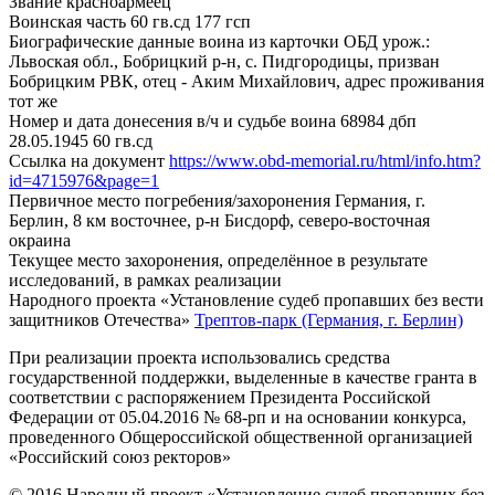
Звание
красноармеец
Воинская часть
60 гв.сд 177 гсп
Биографические данные воина из карточки ОБД
урож.:
Львоская обл., Бобрицкий р-н, с. Пидгородицы, призван
Бобрицким РВК, отец - Аким Михайлович, адрес проживания
тот же
Номер и дата донесения в/ч и судьбе воина
68984 дбп
28.05.1945 60 гв.сд
Ссылка на документ
https://www.obd-memorial.ru/html/info.htm?
id=4715976&page=1
Первичное место погребения/захоронения
Германия, г.
Берлин, 8 км восточнее, р-н Бисдорф, северо-восточная
окраина
Текущее место захоронения, определённое в результате
исследований, в рамках реализации
Народного проекта «Установление судеб пропавших без вести
защитников Отечества»
Трептов-парк (Германия, г. Берлин)
При реализации проекта использовались средства
государственной поддержки, выделенные в качестве гранта в
соответствии с распоряжением Президента Российской
Федерации от 05.04.2016 № 68-рп и на основании конкурса,
проведенного Общероссийской общественной организацией
«Российский союз ректоров»
© 2016 Народный проект «Установление судеб пропавших без