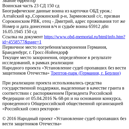
Звание
ефрейтор
Воинская часть
23 СД 150 сд
Биографические данные воина из карточки ОБД
урож.:
Алтайский кр.,Сорокинский р-н, Зармновский с/с, призван
Сорокинским РВК, отец - Дмитрий, адрес проживания тот же
Номер и дата донесения в/ч и судьбе воина
65912 дбп
16.05.1945 150 сд
Ссылка на документ
https://www.obd-memorial.ru/html/info.htm?
id=4558577&page=1
Первичное место погребения/захоронения
Германия,
Бранденбург, г. Гросс-Нойендорф
Текущее место захоронения, определённое в результате
исследований, в рамках реализации
Народного проекта «Установление судеб пропавших без вести
защитников Отечества»
Трептов-парк (Германия, г. Берлин)
При реализации проекта использовались средства
государственной поддержки, выделенные в качестве гранта в
соответствии с распоряжением Президента Российской
Федерации от 05.04.2016 № 68-рп и на основании конкурса,
проведенного Общероссийской общественной организацией
«Российский союз ректоров»
© 2016 Народный проект «Установление судеб пропавших без
вести защитников Отечества»