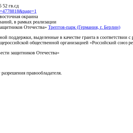
 52 гв.сд
?id=4778818&page=1
 восточная окраина
ваний, в рамках реализации
защитников Отечества»
Трептов-парк (Германия, г. Берлин)
нной поддержки, выделенные в качестве гранта в соответствии 
Общероссийской общественной организацией «Российский союз р
вести защитников Отечества»
 разрешения правообладателя.