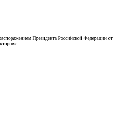
с распоряжением Президента Российской Федерации от
екторов»