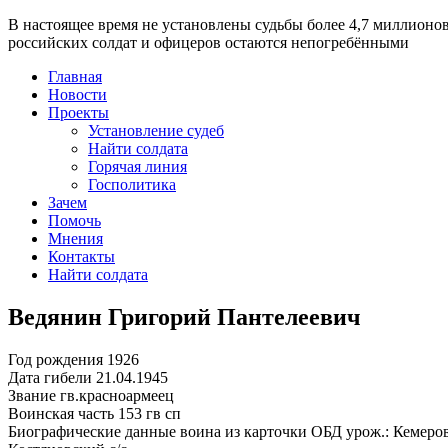
В настоящее время
не установлены судьбы более 4,7 миллионо
российских солдат и офицеров остаются непогребёнными
Главная
Новости
Проекты
Установление судеб
Найти солдата
Горячая линия
Госполитика
Зачем
Помочь
Мнения
Контакты
Найти солдата
Ведянин Григорий Пантелеевич
Год рождения
1926
Дата гибели
21.04.1945
Звание
гв.красноармеец
Воинская часть
153 гв сп
Биографические данные воина из карточки ОБД
урож.: Кемеро