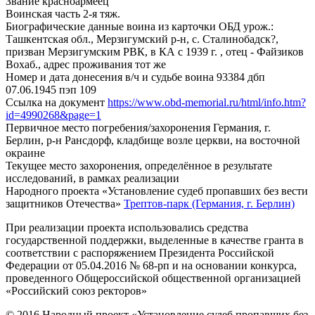
Звание
красноармеец
Воинская часть
2-я тяж.
Биографические данные воина из карточки ОБД
урож.:
Ташкентская обл., Мерзигумский р-н, с. Сталинобадск?,
призван Мерзигумским РВК, в КА с 1939 г. , отец - Файзиков
Вохаб., адрес проживания тот же
Номер и дата донесения в/ч и судьбе воина
93384 дбп
07.06.1945 пэп 109
Ссылка на документ
https://www.obd-memorial.ru/html/info.htm?
id=4990268&page=1
Первичное место погребения/захоронения
Германия, г.
Берлин, р-н Рансдорф, кладбище возле церкви, на восточной
окраине
Текущее место захоронения, определённое в результате
исследований, в рамках реализации
Народного проекта «Установление судеб пропавших без вести
защитников Отечества»
Трептов-парк (Германия, г. Берлин)
При реализации проекта использовались средства
государственной поддержки, выделенные в качестве гранта в
соответствии с распоряжением Президента Российской
Федерации от 05.04.2016 № 68-рп и на основании конкурса,
проведенного Общероссийской общественной организацией
«Российский союз ректоров»
© 2016 Народный проект «Установление судеб пропавших без