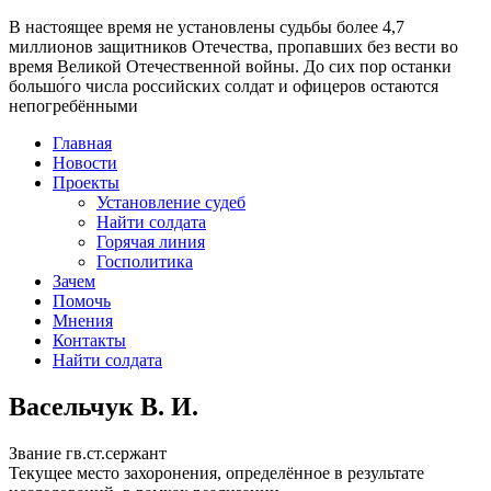
В настоящее время
не установлены судьбы более 4,7
миллионов защитников Отечества
, пропавших без вести во
время Великой Отечественной войны. До сих пор останки
большо́го числа российских солдат и офицеров остаются
непогребёнными
Главная
Новости
Проекты
Установление судеб
Найти солдата
Горячая линия
Госполитика
Зачем
Помочь
Мнения
Контакты
Найти солдата
Васельчук В. И.
Звание
гв.ст.сержант
Текущее место захоронения, определённое в результате