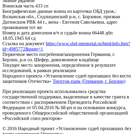
Звание
рядовой
Воинская часть
433 сп
Биографические данные воина из карточки ОБД
урож.:
Волынская обл., Седлицинский р-н, с. Борзовое, призван
Датниским РВК 44 г., жена - Евгения Савельевна, адрес
проживания тот же
Номер и дата донесения в/ч и судьбе воина
66448 дбп
18.05.1945 64 сд
Ссылка на документ
https://www.obd-memorial.ru/html/info.htm?
id=4985772&page=1
Первичное место погребения/захоронения
Германия, г.
Берлин, р-н оз. Шефер, дивизионное кладбище
Текущее место захоронения, определённое в результате
исследований, в рамках реализации
Народного проекта «Установление судеб пропавших без вести
защитников Отечества»
Трептов-парк (Германия, г. Берлин)
При реализации проекта использовались средства
государственной поддержки, выделенные в качестве гранта в
соответствии с распоряжением Президента Российской
Федерации от 05.04.2016 № 68-рп и на основании конкурса,
проведенного Общероссийской общественной организацией
«Российский союз ректоров»
© 2016 Народный проект «Установление судеб пропавших без
вести защитников Отечества»