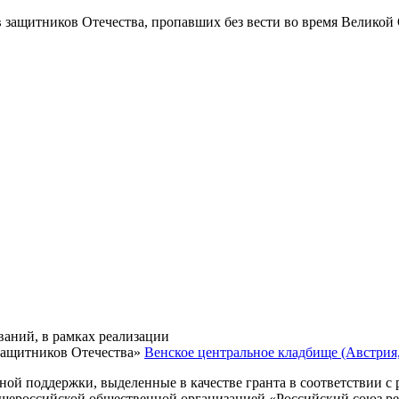
в защитников Отечества
, пропавших без вести во время Великой
ваний, в рамках реализации
защитников Отечества»
Венское центральное кладбище (Австрия, 
нной поддержки, выделенные в качестве гранта в соответствии 
Общероссийской общественной организацией «Российский союз р