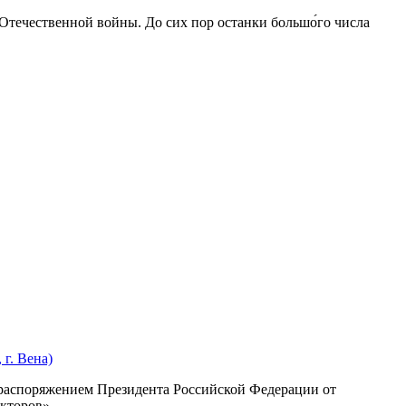
 Отечественной войны. До сих пор останки большо́го числа
г. Вена)
с распоряжением Президента Российской Федерации от
екторов»