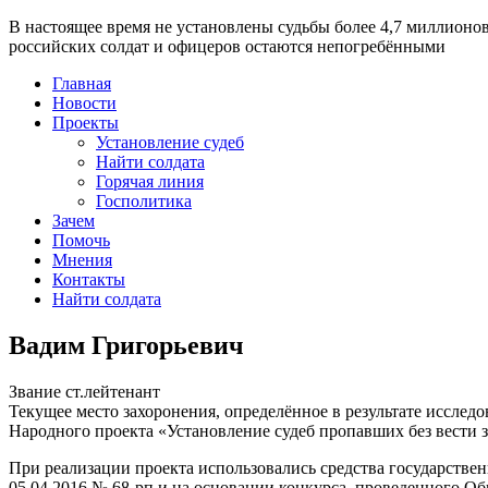
В настоящее время
не установлены судьбы более 4,7 миллионо
российских солдат и офицеров остаются непогребёнными
Главная
Новости
Проекты
Установление судеб
Найти солдата
Горячая линия
Госполитика
Зачем
Помочь
Мнения
Контакты
Найти солдата
Вадим Григорьевич
Звание
ст.лейтенант
Текущее место захоронения, определённое в результате исследо
Народного проекта «Установление судеб пропавших без вести 
При реализации проекта использовались средства государстве
05.04.2016 № 68-рп и на основании конкурса, проведенного 