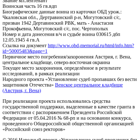
Звание
мл.лейтенант
Воинская часть
16 гв.вдп
Биографические данные воина из карточки ОБД
урож.:
Чкаловская обл., Дертравинский р-н, Могутовский с/с,
призван 1942 Дертавинский РВК, мать - Анастасия
Прокофьевна, Могутовский с/с, пос. Чертополых
Номер и дата донесения в/ч и судьбе воина
030615 дбп
12.05.1945 4 гв.А
Ссылка на документ
http://www.obd-memorial.ru/html/info.htm?
id=50005483&page=1
Первичное место погребения/захоронения
Австрия, г. Вена,
центральное кладбище, северо-восточная окраина
Текущее место захоронения, определённое в результате
исследований, в рамках реализации
Народного проекта «Установление судеб пропавших без вести
защитников Отечества»
Венское центральное кладбище
(Австрия, г. Вена)
При реализации проекта использовались средства
государственной поддержки, выделенные в качестве гранта в
соответствии с распоряжением Президента Российской
Федерации от 05.04.2016 № 68-рп и на основании конкурса,
проведенного Общероссийской общественной организацией
«Российский союз ректоров»
© 2016 Народный проект «Установление судеб пропавших без