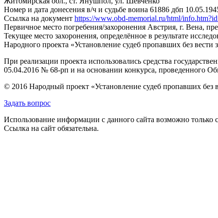
Житомирская обл., ст. Янушпол, ул. Шевченко
Номер и дата донесения в/ч и судьбе воина
61886 дбп 10.05.194
Ссылка на документ
https://www.obd-memorial.ru/html/info.htm
Первичное место погребения/захоронения
Австрия, г. Вена, п
Текущее место захоронения, определённое в результате исследо
Народного проекта «Установление судеб пропавших без вести 
При реализации проекта использовались средства государстве
05.04.2016 № 68-рп и на основании конкурса, проведенного 
© 2016 Народный проект «Установление судеб пропавших без 
Задать вопрос
Использование информации с данного сайта возможно только с
Ссылка на сайт обязательна.