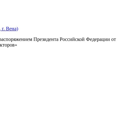
г. Вена)
с распоряжением Президента Российской Федерации от
екторов»