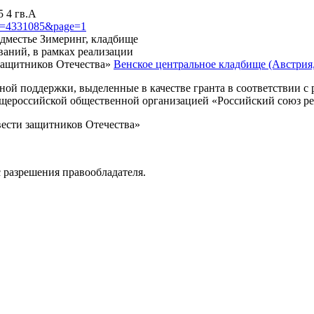
5 4 гв.А
?id=4331085&page=1
редместье Зимеринг, кладбище
ваний, в рамках реализации
защитников Отечества»
Венское центральное кладбище (Австрия, 
нной поддержки, выделенные в качестве гранта в соответствии 
Общероссийской общественной организацией «Российский союз р
вести защитников Отечества»
 разрешения правообладателя.