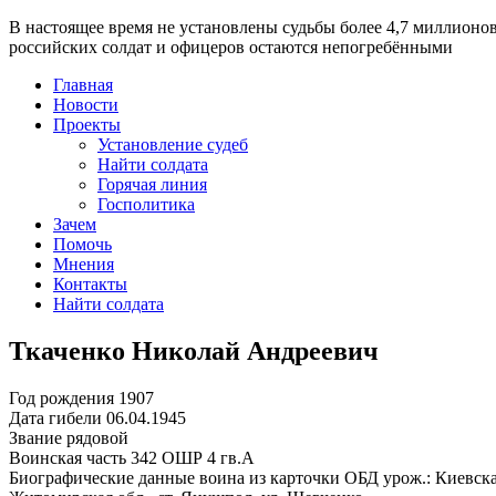
В настоящее время
не установлены судьбы более 4,7 миллионо
российских солдат и офицеров остаются непогребёнными
Главная
Новости
Проекты
Установление судеб
Найти солдата
Горячая линия
Госполитика
Зачем
Помочь
Мнения
Контакты
Найти солдата
Ткаченко Николай Андреевич
Год рождения
1907
Дата гибели
06.04.1945
Звание
рядовой
Воинская часть
342 ОШР 4 гв.А
Биографические данные воина из карточки ОБД
урож.: Киевск