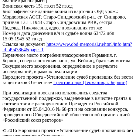
Звание
красноармеец
Воинская часть
151 гв.сп 52 гв.сд
Биографические данные воина из карточки ОБД
урож.:
Мордовская АССР, Старо-Синдровский р-н., ст. Синдрово,
призван 13.11.1943 Старо-Синдровским РВК, сестра -
Надежда Николаевна, адрес проживания тот же
Номер и дата донесения в/ч и судьбе воина
63472 дбп
15.05.1945 52 гв сд
Ссылка на документ
https://www.obd-memorial.ru/html/info.htm?
id=4943864&page=1
Первичное место погребения/захоронения
Германия, г.
Берлин, северо-восточная часть, ул. Вейлиц, братская могила
Текущее место захоронения, определённое в результате
исследований, в рамках реализации
Народного проекта «Установление судеб пропавших без вести
защитников Отечества»
Трептов-парк (Германия, г. Берлин)
При реализации проекта использовались средства
государственной поддержки, выделенные в качестве гранта в
соответствии с распоряжением Президента Российской
Федерации от 05.04.2016 № 68-рп и на основании конкурса,
проведенного Общероссийской общественной организацией
«Российский союз ректоров»
© 2016 Народный проект «Установление судеб пропавших без
вести защитников Отечества»