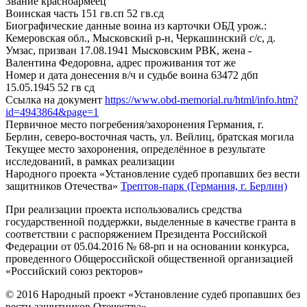
Звание
красноармеец
Воинская часть
151 гв.сп 52 гв.сд
Биографические данные воина из карточки ОБД
урож.:
Кемеровская обл., Мысковский р-н, Черкашинский с/с, д.
Умзас, призван 17.08.1941 Мысковским РВК, жена -
Валентина Федоровна, адрес проживания тот же
Номер и дата донесения в/ч и судьбе воина
63472 дбп
15.05.1945 52 гв сд
Ссылка на документ
https://www.obd-memorial.ru/html/info.htm?
id=4943864&page=1
Первичное место погребения/захоронения
Германия, г.
Берлин, северо-восточная часть, ул. Вейлиц, братская могила
Текущее место захоронения, определённое в результате
исследований, в рамках реализации
Народного проекта «Установление судеб пропавших без вести
защитников Отечества»
Трептов-парк (Германия, г. Берлин)
При реализации проекта использовались средства
государственной поддержки, выделенные в качестве гранта в
соответствии с распоряжением Президента Российской
Федерации от 05.04.2016 № 68-рп и на основании конкурса,
проведенного Общероссийской общественной организацией
«Российский союз ректоров»
© 2016 Народный проект «Установление судеб пропавших без
вести защитников Отечества»