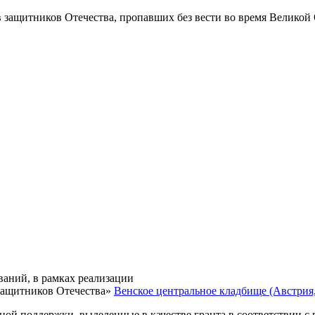
в защитников Отечества
, пропавших без вести во время Великой
ваний, в рамках реализации
защитников Отечества»
Венское центральное кладбище (Австрия, 
нной поддержки, выделенные в качестве гранта в соответствии 