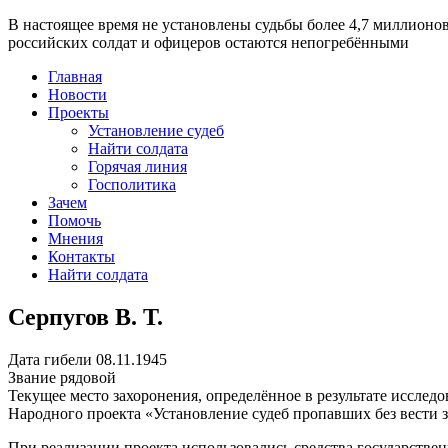
В настоящее время
не установлены судьбы более 4,7 миллионо
российских солдат и офицеров остаются непогребёнными
Главная
Новости
Проекты
Установление судеб
Найти солдата
Горячая линия
Госполитика
Зачем
Помочь
Мнения
Контакты
Найти солдата
Серпугов В. Т.
Дата гибели
08.11.1945
Звание
рядовой
Текущее место захоронения, определённое в результате исследо
Народного проекта «Установление судеб пропавших без вести 
При реализации проекта использовались средства государстве