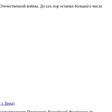
 Отечественной войны. До сих пор останки большо́го числа
г. Вена)
с распоряжением Президента Российской Федерации от