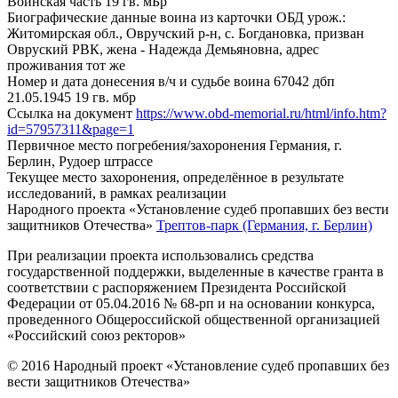
Воинская часть
19 гв. мБр
Биографические данные воина из карточки ОБД
урож.:
Житомирская обл., Овручский р-н, с. Богдановка, призван
Овруский РВК, жена - Надежда Демьяновна, адрес
проживания тот же
Номер и дата донесения в/ч и судьбе воина
67042 дбп
21.05.1945 19 гв. мбр
Ссылка на документ
https://www.obd-memorial.ru/html/info.htm?
id=57957311&page=1
Первичное место погребения/захоронения
Германия, г.
Берлин, Рудоер штрассе
Текущее место захоронения, определённое в результате
исследований, в рамках реализации
Народного проекта «Установление судеб пропавших без вести
защитников Отечества»
Трептов-парк (Германия, г. Берлин)
При реализации проекта использовались средства
государственной поддержки, выделенные в качестве гранта в
соответствии с распоряжением Президента Российской
Федерации от 05.04.2016 № 68-рп и на основании конкурса,
проведенного Общероссийской общественной организацией
«Российский союз ректоров»
© 2016 Народный проект «Установление судеб пропавших без
вести защитников Отечества»