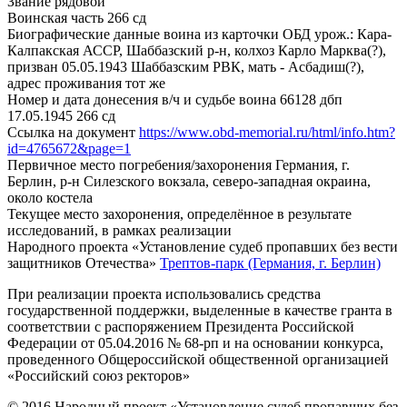
Звание
рядовой
Воинская часть
266 сд
Биографические данные воина из карточки ОБД
урож.: Кара-
Калпакская АССР, Шаббазский р-н, колхоз Карло Марква(?),
призван 05.05.1943 Шаббазским РВК, мать - Асбадиш(?),
адрес проживания тот же
Номер и дата донесения в/ч и судьбе воина
66128 дбп
17.05.1945 266 сд
Ссылка на документ
https://www.obd-memorial.ru/html/info.htm?
id=4765672&page=1
Первичное место погребения/захоронения
Германия, г.
Берлин, р-н Силезского вокзала, северо-западная окраина,
около костела
Текущее место захоронения, определённое в результате
исследований, в рамках реализации
Народного проекта «Установление судеб пропавших без вести
защитников Отечества»
Трептов-парк (Германия, г. Берлин)
При реализации проекта использовались средства
государственной поддержки, выделенные в качестве гранта в
соответствии с распоряжением Президента Российской
Федерации от 05.04.2016 № 68-рп и на основании конкурса,
проведенного Общероссийской общественной организацией
«Российский союз ректоров»
© 2016 Народный проект «Установление судеб пропавших без