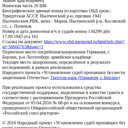
Звание
красноармеец
Воинская часть
20 ШБ
Биографические данные воина из карточки ОБД
урож.:
Удмуртская АССР, Нылчинский р-н, призван 1941
Нылчинским РВК, жена - Мария, Нылчинский р-н, Косовский
с/с, с. Починок
Номер и дата донесения в/ч и судьбе воина
134299 дбп
17.09.1945 уга 161
Ссылка на документ
https://www.obd-memorial.ru/html/info.htm?
id=56666763&page=1
Первичное место погребения/захоронения
Германия, г.
Берлин, р-н Лихтенберг, армейское кладбище
Текущее место захоронения, определённое в результате
исследований, в рамках реализации
Народного проекта «Установление судеб пропавших без вести
защитников Отечества»
Трептов-парк (Германия, г. Берлин)
При реализации проекта использовались средства
государственной поддержки, выделенные в качестве гранта в
соответствии с распоряжением Президента Российской
Федерации от 05.04.2016 № 68-рп и на основании конкурса,
проведенного Общероссийской общественной организацией
«Российский союз ректоров»
© 2016 Народный проект «Установление судеб пропавших без
вести защитников Отечества»