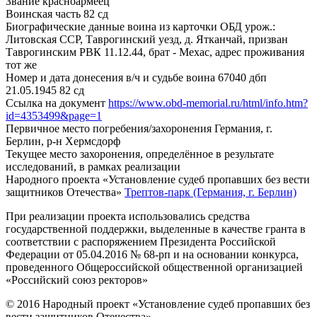
Звание
красноармеец
Воинская часть
82 сд
Биографические данные воина из карточки ОБД
урож.:
Литовская ССР, Таврогинский уезд, д. Ятканчай, призван
Таврогинским РВК 11.12.44, брат - Мехас, адрес проживания
тот же
Номер и дата донесения в/ч и судьбе воина
67040 дбп
21.05.1945 82 сд
Ссылка на документ
https://www.obd-memorial.ru/html/info.htm?
id=4353499&page=1
Первичное место погребения/захоронения
Германия, г.
Берлин, р-н Хермсдорф
Текущее место захоронения, определённое в результате
исследований, в рамках реализации
Народного проекта «Установление судеб пропавших без вести
защитников Отечества»
Трептов-парк (Германия, г. Берлин)
При реализации проекта использовались средства
государственной поддержки, выделенные в качестве гранта в
соответствии с распоряжением Президента Российской
Федерации от 05.04.2016 № 68-рп и на основании конкурса,
проведенного Общероссийской общественной организацией
«Российский союз ректоров»
© 2016 Народный проект «Установление судеб пропавших без
вести защитников Отечества»