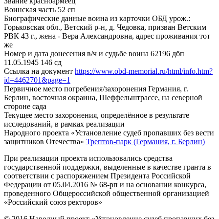
Звание
красноармеец
Воинская часть
52 сп
Биографические данные воина из карточки ОБД
урож.:
Горьковская обл., Ветский р-н, д. Чедовка, призван Ветским
РВК 43 г., жена - Вера Александровна, адрес проживания тот
же
Номер и дата донесения в/ч и судьбе воина
62196 дбп
11.05.1945 146 сд
Ссылка на документ
https://www.obd-memorial.ru/html/info.htm?
id=4462701&page=1
Первичное место погребения/захоронения
Германия, г.
Берлин, восточная окраина, Шеффельштрассе, на северной
стороне сада
Текущее место захоронения, определённое в результате
исследований, в рамках реализации
Народного проекта «Установление судеб пропавших без вести
защитников Отечества»
Трептов-парк (Германия, г. Берлин)
При реализации проекта использовались средства
государственной поддержки, выделенные в качестве гранта в
соответствии с распоряжением Президента Российской
Федерации от 05.04.2016 № 68-рп и на основании конкурса,
проведенного Общероссийской общественной организацией
«Российский союз ректоров»
© 2016 Народный проект «Установление судеб пропавших без