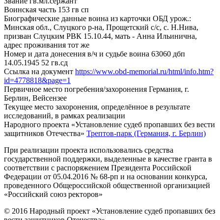
Звание
гв.мл.сержант
Воинская часть
153 гв сп
Биографические данные воина из карточки ОБД
урож.:
Минская обл., Слуцкого р-на, Прощетский с/с, с. Н.Нива,
призван Слуцким РВК 15.10.44, мать - Анна Ильинична,
адрес проживания тот же
Номер и дата донесения в/ч и судьбе воина
63060 дбп
14.05.1945 52 гв.сд
Ссылка на документ
https://www.obd-memorial.ru/html/info.htm?
id=4778818&page=1
Первичное место погребения/захоронения
Германия, г.
Берлин, Вейсензее
Текущее место захоронения, определённое в результате
исследований, в рамках реализации
Народного проекта «Установление судеб пропавших без вести
защитников Отечества»
Трептов-парк (Германия, г. Берлин)
При реализации проекта использовались средства
государственной поддержки, выделенные в качестве гранта в
соответствии с распоряжением Президента Российской
Федерации от 05.04.2016 № 68-рп и на основании конкурса,
проведенного Общероссийской общественной организацией
«Российский союз ректоров»
© 2016 Народный проект «Установление судеб пропавших без
вести защитников Отечества»