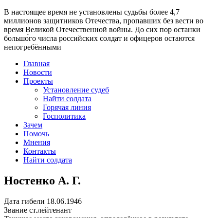
В настоящее время
не установлены судьбы более 4,7
миллионов защитников Отечества
, пропавших без вести во
время Великой Отечественной войны. До сих пор останки
большо́го числа российских солдат и офицеров остаются
непогребёнными
Главная
Новости
Проекты
Установление судеб
Найти солдата
Горячая линия
Госполитика
Зачем
Помочь
Мнения
Контакты
Найти солдата
Ностенко А. Г.
Дата гибели
18.06.1946
Звание
ст.лейтенант