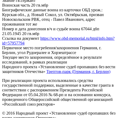
Звание
гв.сержант
Воинская часть
20 гв.мбр
Биографические данные воина из карточки ОБД
урож.:
Курская обл., д. Новый Сокол, ул. Октябрьская, призван
Новоскольским РВК, отец - Павел Иванович, адрес
проживания тот же
Номер и дата донесения в/ч и судьбе воина
67044 дбп
21.05.1945 20 гв.мбр
Ссылка на документ
https://www.obd-memorial.ru/html/info.htm?
id=57957794
Первичное место погребения/захоронения
Германия, г.
Берлин, угол Рудоералее и Хорзештрассе
Текущее место захоронения, определённое в результате
исследований, в рамках реализации
Народного проекта «Установление судеб пропавших без вести
защитников Отечества»
Трептов-парк (Германия, г. Берлин)
При реализации проекта использовались средства
государственной поддержки, выделенные в качестве гранта в
соответствии с распоряжением Президента Российской
Федерации от 05.04.2016 № 68-рп и на основании конкурса,
проведенного Общероссийской общественной организацией
«Российский союз ректоров»
© 2016 Народный проект «Установление судеб пропавших без
вести защитников Отечества»