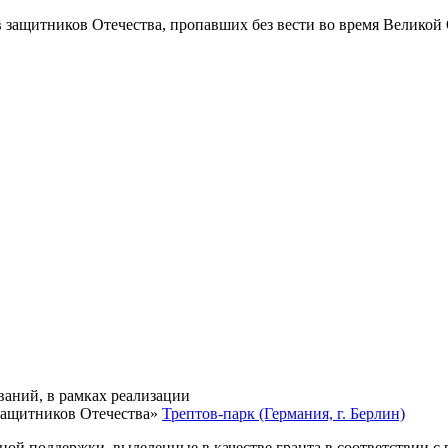
в защитников Отечества
, пропавших без вести во время Великой
ваний, в рамках реализации
защитников Отечества»
Трептов-парк (Германия, г. Берлин)
нной поддержки, выделенные в качестве гранта в соответствии 