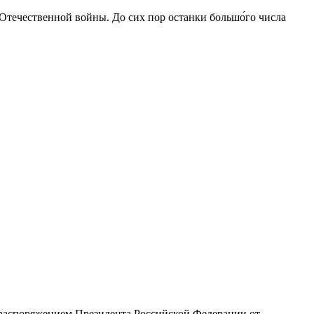
 Отечественной войны. До сих пор останки большо́го числа
с распоряжением Президента Российской Федерации от