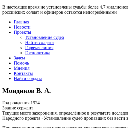
В настоящее время
не установлены судьбы более 4,7 миллионо
российских солдат и офицеров остаются непогребёнными
Главная
Новости
Проекты
Установление судеб
Найти солдата
Горячая линия
Госполитика
Зачем
Помочь
Мнения
Контакты
Найти солдата
Мондиков В. А.
Год рождения
1924
Звание
сержант
Текущее место захоронения, определённое в результате исследо
Народного проекта «Установление судеб пропавших без вести 
При реализации проекта использовались средства государстве